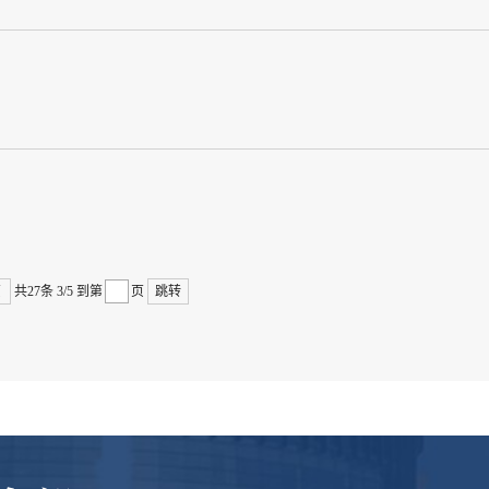
页
共27条
3/5
到第
页
跳转