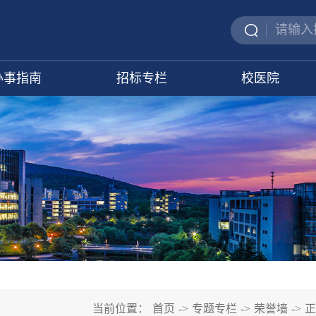
办事指南
招标专栏
校医院
当前位置：
首页
->
专题专栏
->
荣誉墙
->
正