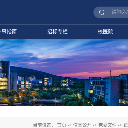
办事指南
招标专栏
校医院
当前位置：
首页
->
信息公开
->
党委文件
->
正